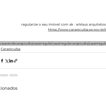
regularize o seu imóvel com ak · arklaus arquitetos
https://www.carapicuiba.sp.gov.br/
casavendecarapicuiba
casairregular
casairregularcarapicuiba
casairregul
Carapicuíba
cionados