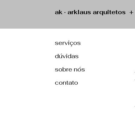
ak · arklaus arquitetos 
serviços
dúvidas
sobre nós
contato