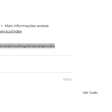
 +  Mais informações acesse: 
servico/index
arcotia
imovelregularizarcarapicuiba
Ver tudo