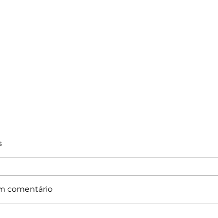
s
m comentário