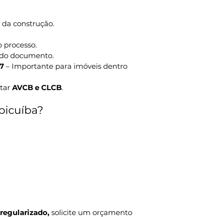
l da construção.
 processo.
s do documento.
7
 – Importante para imóveis dentro 
tar 
AVCB e CLCB
.
picuíba?
regularizado, 
solicite um orçamento 