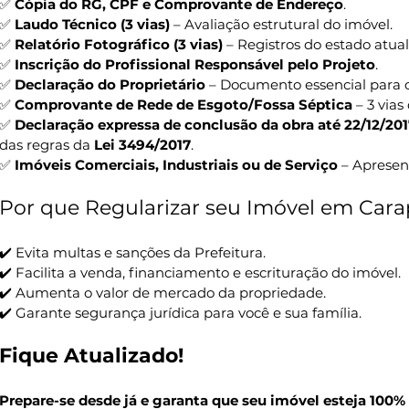
✅ 
Cópia do RG, CPF e Comprovante de Endereço
.
✅ 
Laudo Técnico (3 vias)
 – Avaliação estrutural do imóvel.
✅ 
Relatório Fotográfico (3 vias)
 – Registros do estado atua
✅ 
Inscrição do Profissional Responsável pelo Projeto
.
✅ 
Declaração do Proprietário
 – Documento essencial para o
✅ 
Comprovante de Rede de Esgoto/Fossa Séptica
 – 3 via
✅ 
Declaração expressa de conclusão da obra até 22/12/201
das regras da 
Lei 3494/2017
.
✅ 
Imóveis Comerciais, Industriais ou de Serviço
 – Apresen
Por que Regularizar seu Imóvel em Cara
✔️ Evita multas e sanções da Prefeitura.
✔️ Facilita a venda, financiamento e escrituração do imóvel.
✔️ Aumenta o valor de mercado da propriedade.
✔️ Garante segurança jurídica para você e sua família.
Fique Atualizado!
Prepare-se desde já e garanta que seu imóvel esteja 100% 