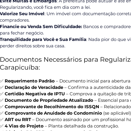
Evite Multas e Embargos
: A prefeitura pode autuar e até e
Regularizando, você fica em dia com a lei.
Valorize Seu Imóvel
: Um imóvel com documentação correta 
compradores.
Financie ou Venda Sem Dificuldade:
 Bancos e compradore
para fechar negócio.
Tranquilidade para Você e Sua Família
: Nada pior do que v
perder direitos sobre sua casa.
Documentos Necessários para Regulariz
Carapicuíba:
✅ 
Requerimento Padrão
 – Documento inicial para abertura
✅ 
Declaração de Veracidade
 – Confirma a autenticidade da
✅ 
Certidão Negativa de IPTU
 – Comprova a quitação de tri
✅ 
Documento de Propriedade Atualizado
 – Essencial para
✅ 
Comprovante de Recolhimento do ISSQN
 – Relacionado
✅ 
Comprovante de Anuidade do Condomínio
 (se aplicável)
✅ 
ART ou RRT
 – Documento assinado por um profissional ha
✅ 
4 Vias do Projeto
 – Planta detalhada da construção.