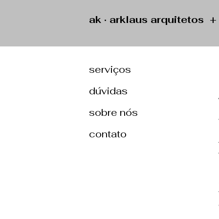
ak · arklaus arquitetos 
serviços
dúvidas
sobre nós
contato