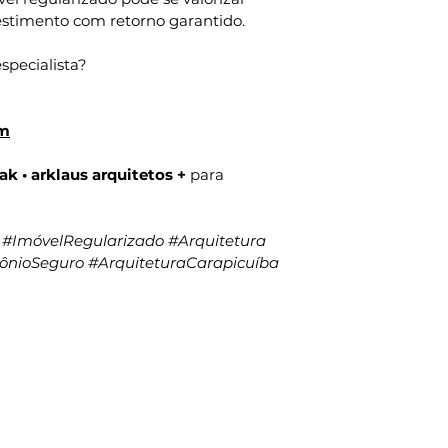
estimento com retorno garantido.
specialista?
om
ak • arklaus arquitetos +
 para 
#ImóvelRegularizado
#Arquitetura
ônioSeguro
#ArquiteturaCarapicuíba