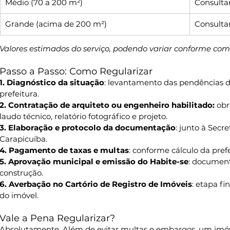
Médio (70 a 200 m²)
Consultar
Grande (acima de 200 m²)
Consultar
Valores estimados do serviço, podendo variar conforme comp
Passo a Passo: Como Regularizar
1. Diagnóstico da situação
: levantamento das pendências do
prefeitura.
2. Contratação de arquiteto ou engenheiro habilitado: 
obr
laudo técnico, relatório fotográfico e projeto.
3. Elaboração e protocolo da documentação
: junto à Sec
Carapicuíba.
4. Pagamento de taxas e multas
: conforme cálculo da prefe
5. Aprovação municipal e emissão do Habite-se
: document
construção.
6. Averbação no Cartório de Registro de Imóveis
: etapa fi
do imóvel.
Vale a Pena Regularizar?
Absolutamente. Além de evitar multas e embargos, um imóve