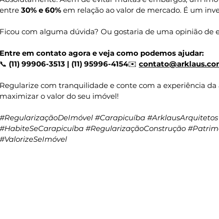
entre 
30% e 60%
 em relação ao valor de mercado. É um inv
Ficou com alguma dúvida? Ou gostaria de uma opinião de e
Entre em contato agora e veja como podemos ajudar:
📞 
(11) 99906-3513 | (11) 95996-4154
✉️ 
contato@arklaus.c
Regularize com tranquilidade e conte com a experiência da 
maximizar o valor do seu imóvel!
#RegularizaçãoDeImóvel
#Carapicuíba
#ArklausArquitetos
#HabiteSeCarapicuíba
#RegularizaçãoConstrução
#Patrim
#ValorizeSeImóvel