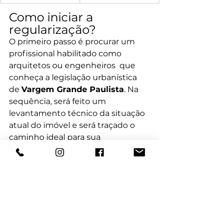
Como iniciar a 
regularização?
O primeiro passo é procurar um 
profissional habilitado como 
arquitetos ou engenheiros  que 
conheça a legislação urbanística 
de 
Vargem Grande Paulista
. Na 
sequência, será feito um 
levantamento técnico da situação 
atual do imóvel e será traçado o 
caminho ideal para sua 
regularização junto à Prefeitura e, 
se necessário, ao Cartório.
Conclusão
Se você está em Vargem Grande 
Paulista e precisa 
aprovar ou