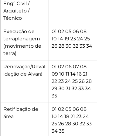
Eng° Civil / 
Arquiteto / 
Técnico
Execução de 
01 02 05 06 08 
terraplenagem 
10 14 19 23 24 25 
(movimento de 
26 28 30 32 33 34
terra)
Renovação/Reval
01 02 06 07 08 
idação de Alvará
09 10 11 14 16 21 
22 23 24 25 26 28 
29 30 31 32 33 34 
35
Retificação de 
01 02 05 06 08 
área
10 14 18 21 23 24 
25 26 28 30 32 33 
34 35