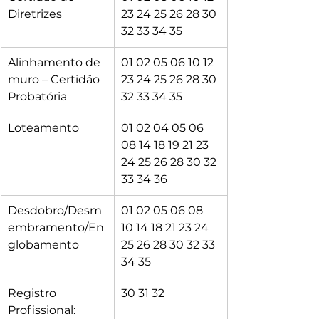
Diretrizes
23 24 25 26 28 30 
32 33 34 35
Alinhamento de 
01 02 05 06 10 12 
muro – Certidão 
23 24 25 26 28 30 
Probatória
32 33 34 35
Loteamento
01 02 04 05 06 
08 14 18 19 21 23 
24 25 26 28 30 32 
33 34 36
Desdobro/Desm
01 02 05 06 08 
embramento/En
10 14 18 21 23 24 
globamento
25 26 28 30 32 33 
34 35
Registro 
30 31 32
Profissional: 