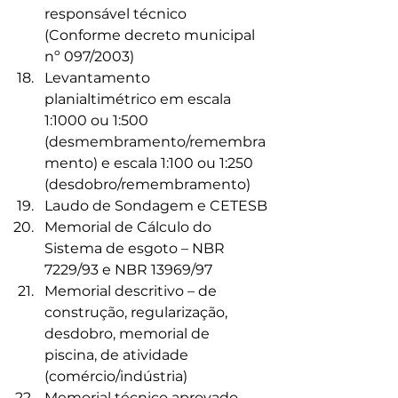
responsável técnico 
(Conforme decreto municipal 
nº 097/2003)
Levantamento 
planialtimétrico em escala 
1:1000 ou 1:500 
(desmembramento/remembra
mento) e escala 1:100 ou 1:250 
(desdobro/remembramento)
Laudo de Sondagem e CETESB
Memorial de Cálculo do 
Sistema de esgoto – NBR 
7229/93 e NBR 13969/97
Memorial descritivo – de 
construção, regularização, 
desdobro, memorial de 
piscina, de atividade 
(comércio/indústria)
Memorial técnico aprovado