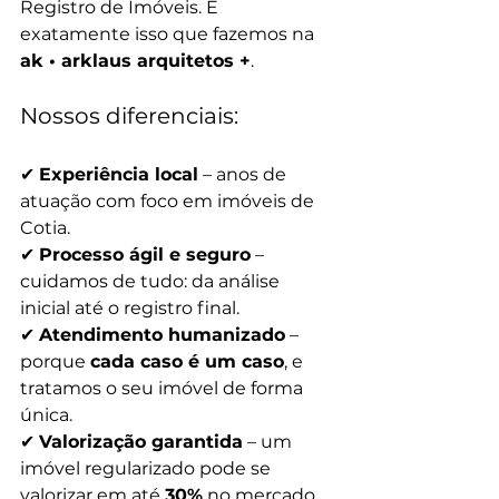
Registro de Imóveis. É 
exatamente isso que fazemos na 
ak • arklaus arquitetos +
.
Nossos diferenciais: 
✔ 
Experiência local
 – anos de 
atuação com foco em imóveis de 
Cotia.
✔ 
Processo ágil e seguro
 – 
cuidamos de tudo: da análise 
inicial até o registro final.
✔ 
Atendimento humanizado
 – 
porque 
cada caso é um caso
, e 
tratamos o seu imóvel de forma 
única.
✔ 
Valorização garantida
 – um 
imóvel regularizado pode se 
valorizar em até 
30%
 no mercado.