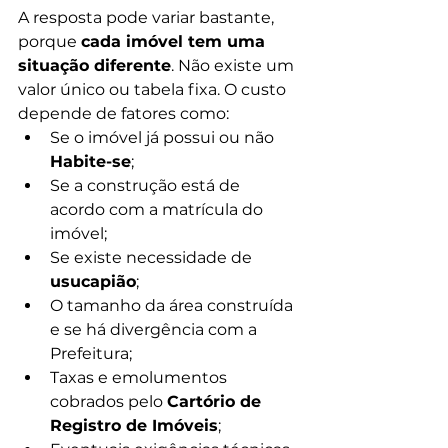
A resposta pode variar bastante, 
porque 
cada imóvel tem uma 
situação diferente
. Não existe um 
valor único ou tabela fixa. O custo 
depende de fatores como:
Se o imóvel já possui ou não 
Habite-se
;
Se a construção está de 
acordo com a matrícula do 
imóvel;
Se existe necessidade de 
usucapião
;
O tamanho da área construída 
e se há divergência com a 
Prefeitura;
Taxas e emolumentos 
cobrados pelo 
Cartório de 
Registro de Imóveis
;