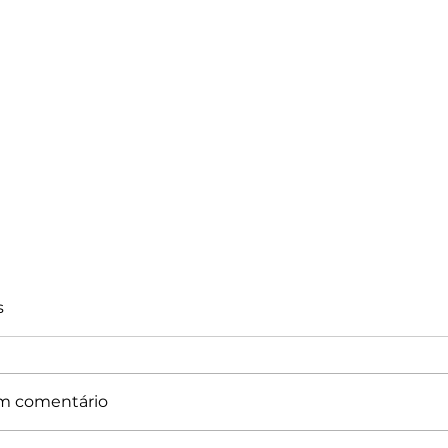
s
m comentário