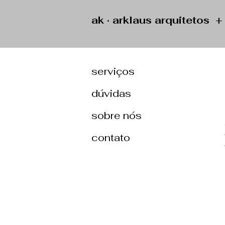
ak · arklaus arquitetos 
serviços
dúvidas
sobre nós
contato