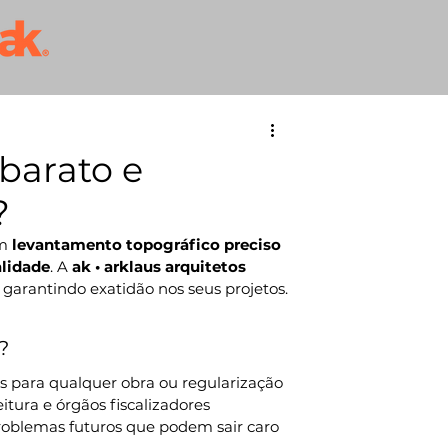
barato e
?
m 
levantamento topográfico preciso
lidade
. A 
ak • arklaus arquitetos
, garantindo exatidão nos seus projetos.
?
is para qualquer obra ou regularização
eitura e órgãos fiscalizadores
problemas futuros que podem sair caro