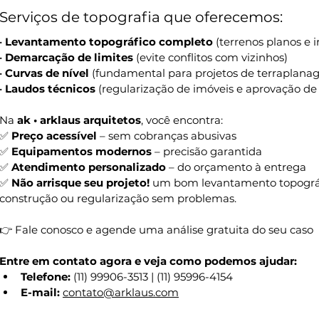
Serviços de topografia que oferecemos:
• 
Levantamento topográfico completo
 (terrenos planos e i
• 
Demarcação de limites
 (evite conflitos com vizinhos)
• 
Curvas de nível
 (fundamental para projetos de terraplan
• 
Laudos técnicos
 (regularização de imóveis e aprovação de 
Na 
ak • arklaus arquitetos
, você encontra:
✅ 
Preço acessível
 – sem cobranças abusivas
✅ 
Equipamentos modernos
 – precisão garantida
✅ 
Atendimento personalizado
 – do orçamento à entrega
✅ 
Não arrisque seu projeto!
 um bom levantamento topográf
construção ou regularização sem problemas.
👉 Fale conosco e agende uma análise gratuita do seu caso
Entre em contato agora e veja como podemos ajudar:
Telefone:
 (11) 99906-3513 | (11) 95996-4154
E-mail:
contato@arklaus.com