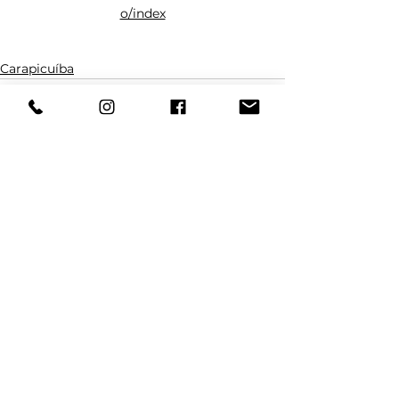
o/index
Carapicuíba
Ver tudo
Posts Relacionados