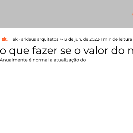
+
ak · arklaus arquitetos +
13 de jun. de 2022
1 min de leitura
o que fazer se o valor do
Anualmente é normal a atualização do 
valor venal dos imóv
respectivas prefeituras, todavia, em muitos casos essa aná
desproporcional em relação ao 
real
 valor do imóvel, cabendo
indignado solicitar uma reanálise, conforme apresentação de
seguindo o Art. 18 da 
Lei 10.235/1986
, com a redação dada pel
Para solicitar essa reanálise do valor venal do IPTU, o contr
Avaliação que contará toda a história do imóvel e atribuirá o 
Apenas com um Laudo de Avaliação será possível contestar a
mais pela municipalidade e o valor real do imóvel, permitin
para a prefeitura ou um magistrado se basear com seguranç