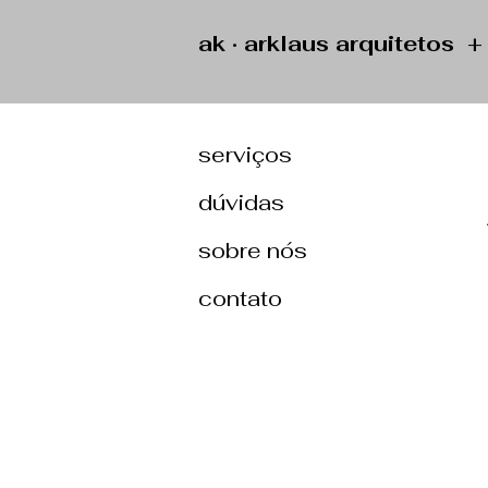
ak · arklaus arquitetos 
serviços
dúvidas
sobre nós
contato