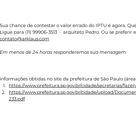
consequentemente o termo de urgência para suspender a val
representado pelo lançamento do IPTU.
Sua chance de contestar o valor errado do IPTU é agora. Qu
Ligue para (11) 99906-3513  ·  arquiteto Pedro. Ou se preferir
contato@arklaus.com
Em menos de 24 horas responderemos sua mensagem
.
informações obtidas no site da prefeitura de São Paulo (áre
https://www.prefeitura.sp.gov.br/cidade/secretarias/faz
https://www.prefeitura.sp.gov.br/cidade/upload/Docum
233.pdf