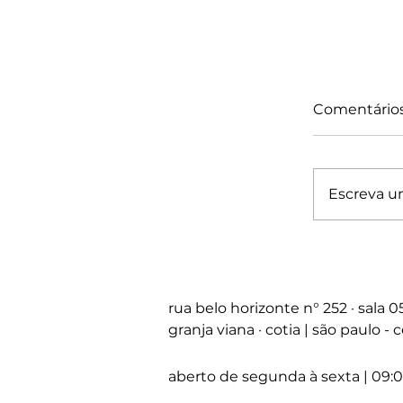
Comentário
Escreva u
Escritóri
Mentori
regular
10 módu
rua belo horizonte
n°
252 · sala 
granja viana · cotia | são paulo -
aberto de segunda à sexta | 09:0