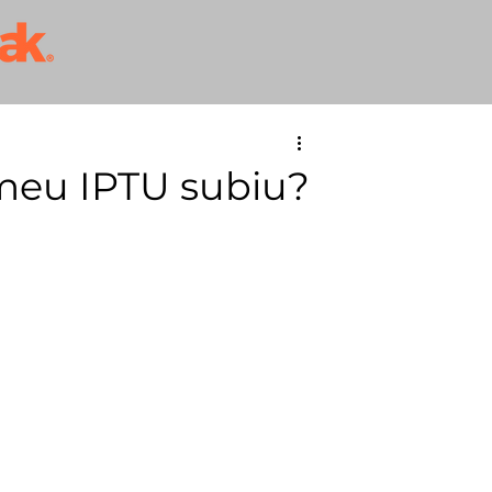
 meu IPTU subiu?
eis, emitida no carnê do IPTU das 
lise do valor acaba gerando um aumento 
 ao contribuinte que se sinta 
 uma avaliação contraditória, 
a 
Lei 15.889/2013
. 
ibuinte necessita de um Laudo de 
real valor deste imóvel.
 diferença entre o valor cobrado a 
do assim que se estabeleça parâmetros 
a e emitir uma liminar, concedendo 