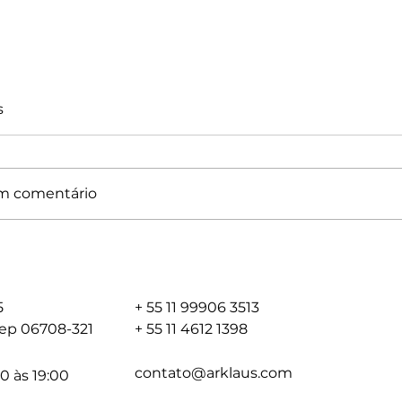
s
m comentário
o próprio -
Regularização de Imó
a - Como dominar
em Carapicuíba: Tudo
ização e laudos em
Que Você Precisa Sabe
los
Quanto Vai Custar)!
05
+ 55 11 99906 3513
 cep 06708-321
+ 55 11 4612 1398
contato@arklaus.com
0 às 19:00