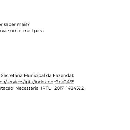
idade do crédito tributário 
er saber mais? 
 envie um e-mail para 
a Secretária Municipal da Fazenda):
enda/servicos/iptu/index.php?p=2455
entacao_Necessaria_IPTU_2017_1484592