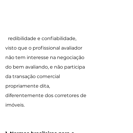
quanto para a compra de um 
imóvel, uma vez que o laudo bem 
feito evitará divergências entre as 
partes e facilitará o processo, com 
c
redibilidade e confiabilidade, 
visto que o profissional avaliador 
não tem interesse na negociação 
do bem avaliando, e não participa 
da transação comercial 
propriamente dita, 
diferentemente dos corretores de 
imóveis.