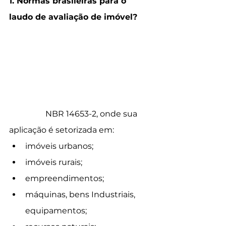
1. Normas brasileiras para o 
laudo de avaliação de imóvel?
Os critérios para a elaboração de 
um laudo de avaliação de imóvel 
são determinadas pela ABNT 
Associação Brasileira de Normas 
Técnicas 
NBR 14653-2, onde sua 
aplicação é setorizada em: 
imóveis urbanos;
imóveis rurais;
empreendimentos;
máquinas, bens Industriais, 
equipamentos;