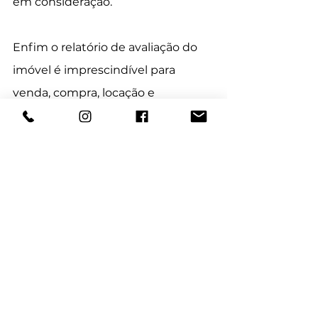
em consideração.  
Enfim o relatório de avaliação do 
imóvel é imprescindível para 
venda, compra, locação e 
inventário de um imóvel. Esse 
relatório 
garantirá que o valor real 
do bem (residencial, comercial ou 
terreno), está sendo classificado 
corretamente, sem prejuízo para 
nenhuma das partes envolvidas. 
Quer saber o real valor do seu 
imóvel?