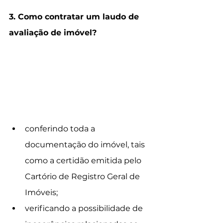
3. Como contratar um laudo de 
avaliação de imóvel? 
Aqui no escritório 
ak 
arklaus 
• 
arquitetos +
  para a elaboração do 
laudo de avaliação iniciamos o 
trabalho: 
conferindo toda a 
documentação do imóvel, tais 
como a certidão emitida pelo 
Cartório de Registro Geral de 
Imóveis;
verificando a possibilidade de 