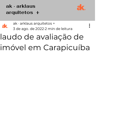
ak · arklaus
arquitetos +
ak · arklaus arquitetos +
3 de ago. de 2022
2 min de leitura
laudo de avaliação de
imóvel em Carapicuíba
Se você é da região oeste de São 
Paulo e pensa em vender o seu 
imóvel saiba que uma das etapas 
mais imprescindíveis no processo 
de comercialização para 
financiamento de um imóveis é a 
obtenção do laudo de avaliação de 
imóvel. Nesse texto abrangeremos 