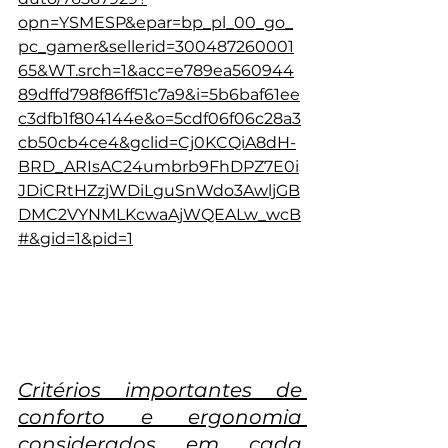
opn=YSMESP&epar=bp_pl_00_go_
pc_gamer&sellerid=300487260001
65&WT.srch=1&acc=e789ea560944
89dffd798f86ff51c7a9&i=5b6baf61ee
c3dfb1f804144e&o=5cdf06f06c28a3
cb50cb4ce4&gclid=Cj0KCQiA8dH-
BRD_ARIsAC24umbrb9FhDPZ7E0i
JDiCRtHZzjWDiLguSnWdo3AwljGB
DMC2VYNMLKcwaAjWQEALw_wcB
#&gid=1&pid=1
Critérios importantes de 
conforto e ergonomia 
considerados em cada 