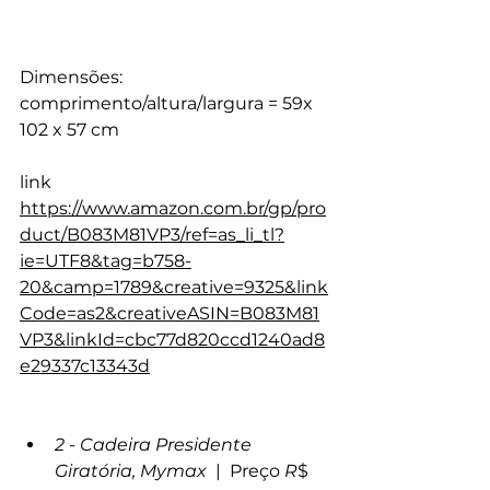
Dimensões:
comprimento/altura/largura = 59x 
102 x 57 cm
link 
https://www.amazon.com.br/gp/pro
duct/B083M81VP3/ref=as_li_tl?
ie=UTF8&tag=b758-
20&camp=1789&creative=9325&link
Code=as2&creativeASIN=B083M81
VP3&linkId=cbc77d820ccd1240ad8
e29337c13343d
2 - Cadeira Presidente 
Giratória, Mymax 
 |  Preço 
R
$ 