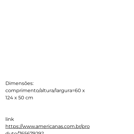
Dimensões:
comprimento/altura/largura=60 x 
124 x 50 cm
link 
https://www.americanas.com.br/pro
duto/76567929?