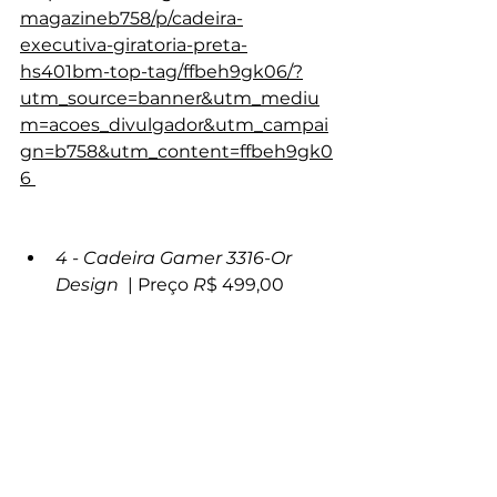
magazineb758/p/cadeira-
executiva-giratoria-preta-
hs401bm-top-tag/ffbeh9gk06/?
utm_source=banner&utm_mediu
m=acoes_divulgador&utm_campai
gn=b758&utm_content=ffbeh9gk0
6 
4 - Cadeira Gamer 3316-Or 
Design  
| Preço 
R
$ 499,00 