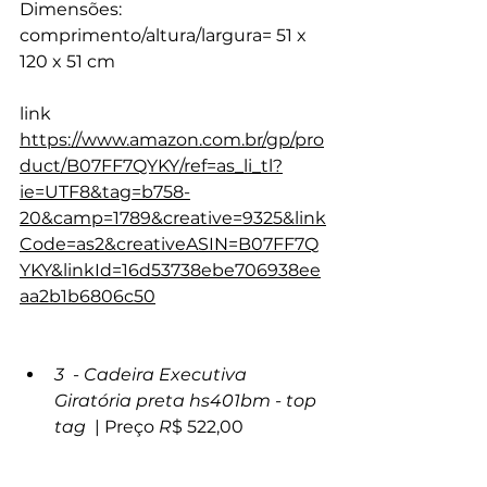
Dimensões:
comprimento/altura/largura= 
51 x 
120 x 51 cm
link 
https://www.amazon.com.br/gp/pro
duct/B07FF7QYKY/ref=as_li_tl?
ie=UTF8&tag=b758-
20&camp=1789&creative=9325&link
Code=as2&creativeASIN=B07FF7Q
YKY&linkId=16d53738ebe706938ee
aa2b1b6806c50
3
  - 
Cadeira Executiva 
Giratória preta hs401bm - top 
tag 
 | 
Preço 
R
$ 522,00