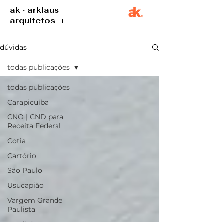
ak · arklaus
arquitetos +
dúvidas
todas publicações
todas publicações
Carapicuíba
CNO | CND para
Receita Federal
Cotia
Cartório
São Paulo
Usucapião
Vargem Grande
Paulista