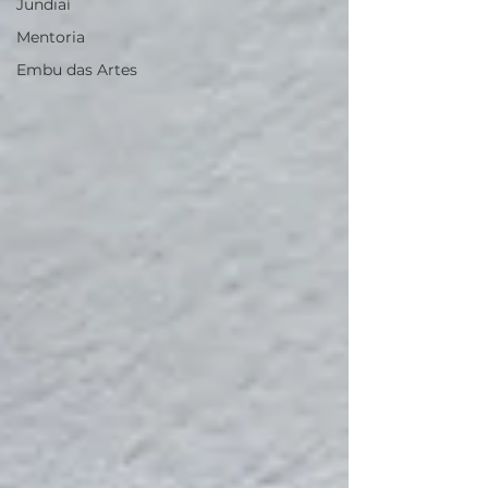
Jundiaí
Mentoria
Embu das Artes