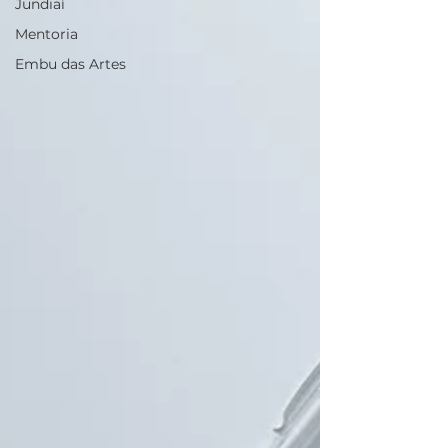
Jundiaí
Mentoria
Embu das Artes