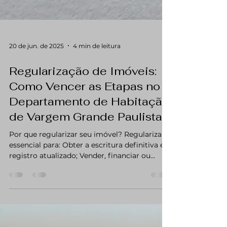
20 de jun. de 2025
4 min de leitura
Regularização de Imóveis:
Como Vencer as Etapas no
Departamento de Habitação
de Vargem Grande Paulista
Por que regularizar seu imóvel? Regularizar é
essencial para: Obter a escritura definitiva e
registro atualizado; Vender, financiar ou
transferir o imóvel com segurança; Evitar
multas e embargos da Prefeitura; Garantir o
acesso a serviços públicos regulares e
melhorias urbanas. Documentos básicos para