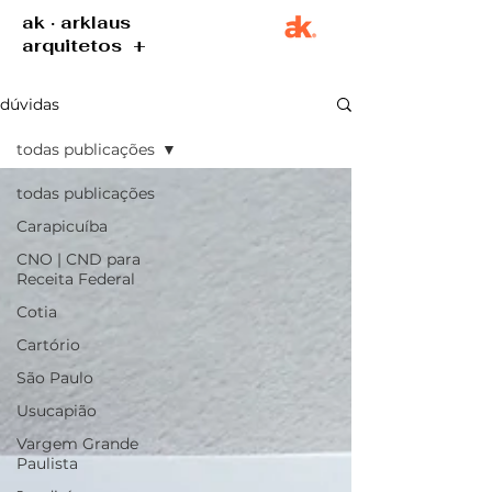
ak · arklaus
arquitetos +
dúvidas
todas publicações
todas publicações
Carapicuíba
CNO | CND para
Receita Federal
Cotia
Cartório
São Paulo
Usucapião
Vargem Grande
Paulista