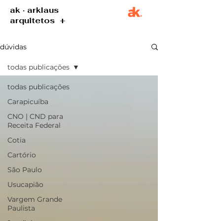
ak · arklaus
arquitetos +
dúvidas
todas publicações
todas publicações
Carapicuíba
CNO | CND para
Receita Federal
Cotia
Cartório
São Paulo
Usucapião
Vargem Grande
Paulista