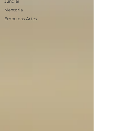
Jundiaí
Mentoria
Embu das Artes