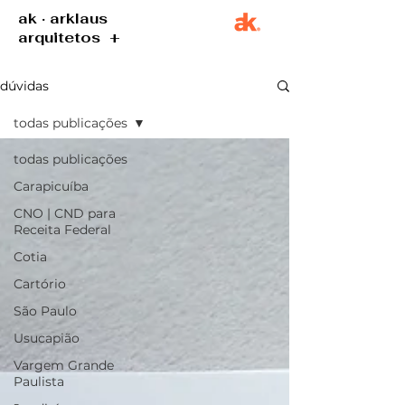
ak · arklaus
arquitetos +
dúvidas
todas publicações
todas publicações
Carapicuíba
CNO | CND para
Receita Federal
Cotia
Cartório
São Paulo
Usucapião
Vargem Grande
Paulista