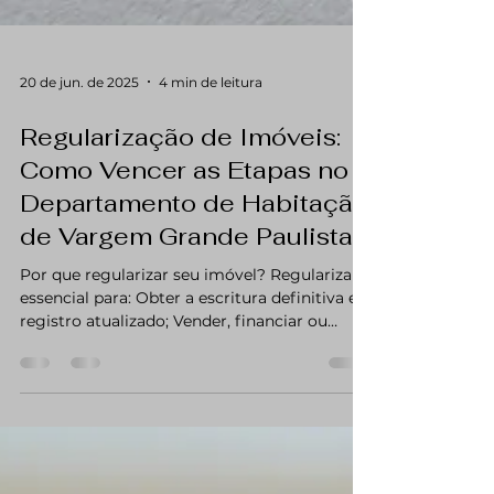
20 de jun. de 2025
4 min de leitura
Regularização de Imóveis:
Como Vencer as Etapas no
Departamento de Habitação
de Vargem Grande Paulista
Por que regularizar seu imóvel? Regularizar é
essencial para: Obter a escritura definitiva e
registro atualizado; Vender, financiar ou
transferir o imóvel com segurança; Evitar
multas e embargos da Prefeitura; Garantir o
acesso a serviços públicos regulares e
melhorias urbanas. Documentos básicos para
iniciar a regularização Cada caso tem suas
particularidades, mas os documentos mais