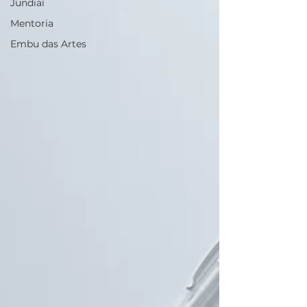
Jundiaí
Mentoria
Embu das Artes