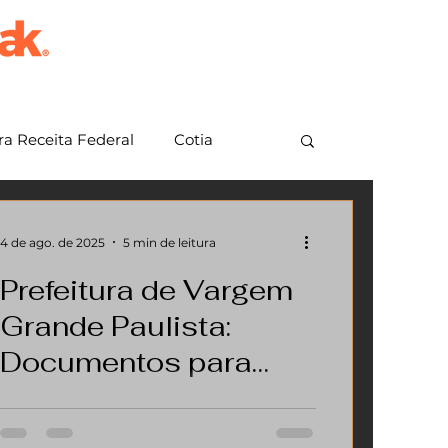
a Receita Federal
Cotia
em Grande Paulista
Jundiaí
4 de ago. de 2025
5 min de leitura
Prefeitura de Vargem
Grande Paulista:
Documentos para
Aprovar e Regularizar
Ter sua casa aprovada e regularizada na
sua Casa
Prefeitura de Vargem Grande Paulista é