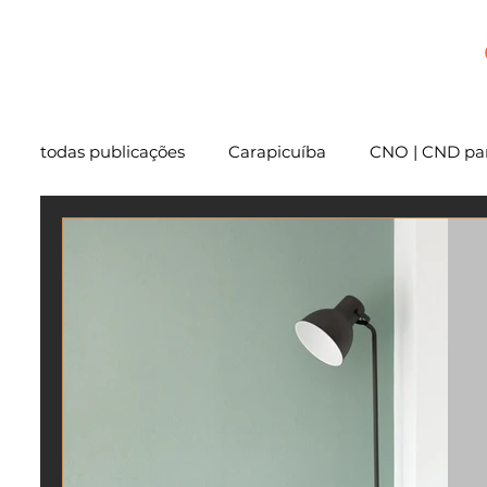
+
todas publicações
Carapicuíba
CNO | CND par
Cartório
São Paulo
Usucapião
Varg
Mentoria
Embu das Artes