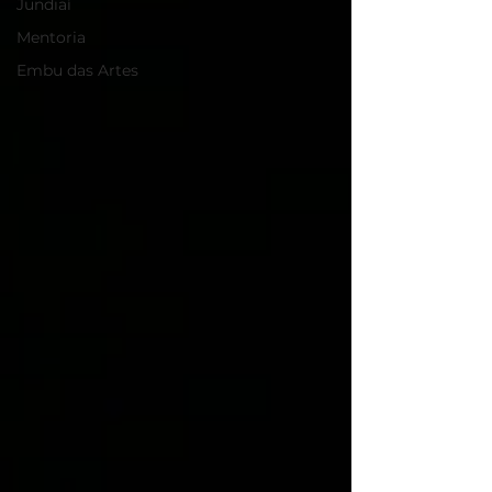
Jundiaí
Mentoria
Embu das Artes