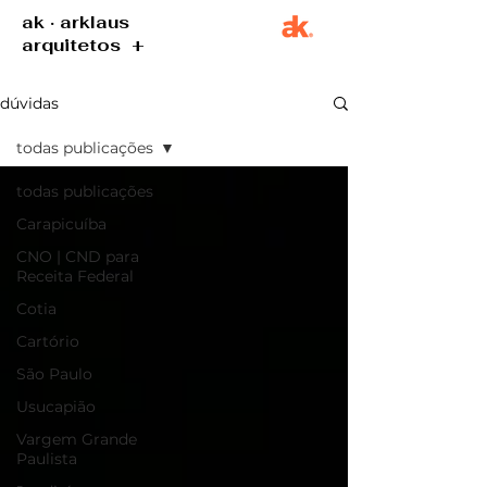
ak · arklaus
arquitetos +
dúvidas
todas publicações
todas publicações
Carapicuíba
CNO | CND para
Receita Federal
Cotia
Cartório
São Paulo
Usucapião
Vargem Grande
Paulista