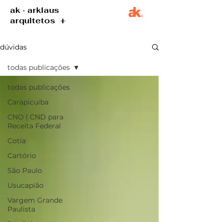
ak · arklaus
arquitetos +
dúvidas
todas publicações
todas publicações
Carapicuíba
CNO | CND para
Receita Federal
Cotia
Cartório
São Paulo
Usucapião
Vargem Grande
Paulista