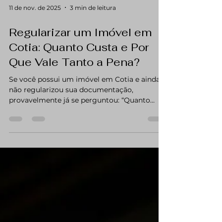
11 de nov. de 2025
3 min de leitura
Regularizar um Imóvel em
Cotia: Quanto Custa e Por
Que Vale Tanto a Pena?
Se você possui um imóvel em Cotia e ainda
não regularizou sua documentação,
provavelmente já se perguntou: “Quanto
custa regularizar meu imóvel em Cotia?” A
resposta pode variar bastante, porque cada
imóvel tem uma situação diferente. Não
existe um valor único ou tabela fixa. O custo
depende de fatores como: Se o imóvel já
possui ou não Habite-se; Se a construção está
de acordo com a matrícula do imóvel; Se
existe necessidade de usucapião;