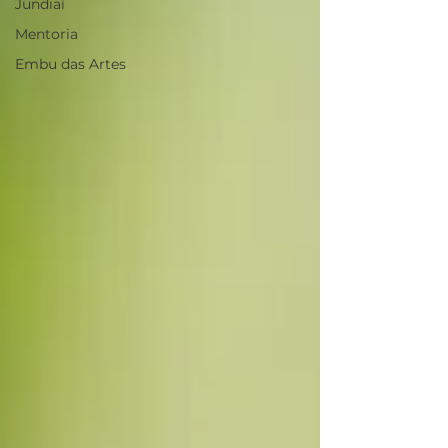
Jundiaí
Mentoria
Embu das Artes