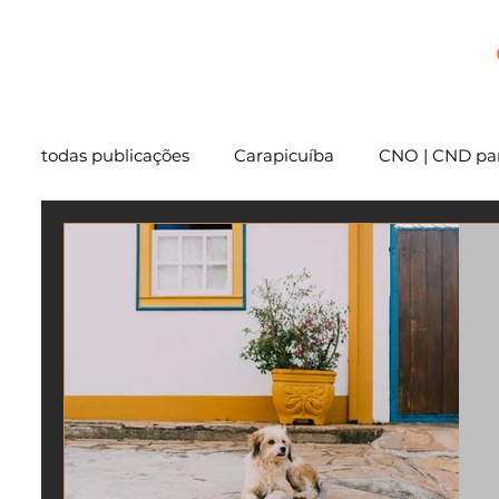
+
todas publicações
Carapicuíba
CNO | CND par
Cartório
São Paulo
Usucapião
Varg
Mentoria
Embu das Artes