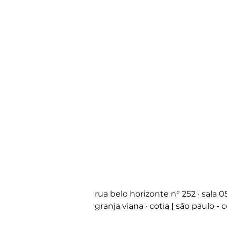
rua belo horizonte
n°
252 · sala 
granja viana · cotia | são paulo -