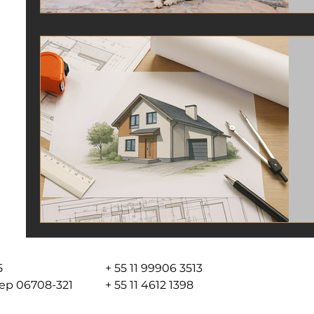
05
+ 55 11 99906 3513
 cep 06708-321
+ 55 11 4612 1398