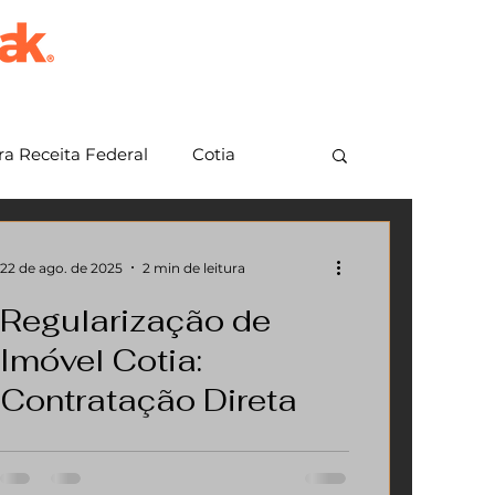
a Receita Federal
Cotia
em Grande Paulista
Jundiaí
22 de ago. de 2025
2 min de leitura
Regularização de
Imóvel Cotia:
Contratação Direta
A regularização de imóvel em Cotia é
um passo essencial para quem deseja