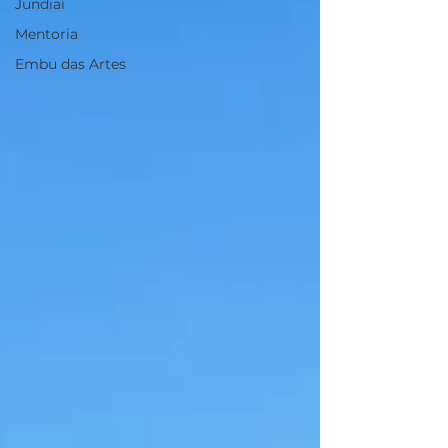
Jundiaí
Mentoria
Embu das Artes