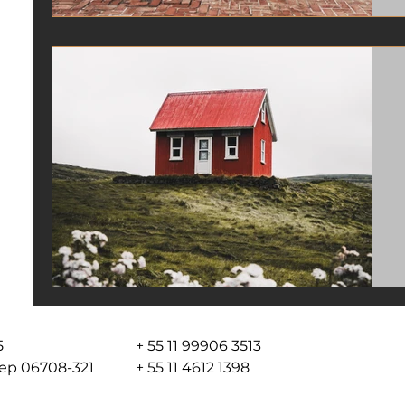
05
+ 55 11 99906 3513
 cep 06708-321
+ 55 11 4612 1398