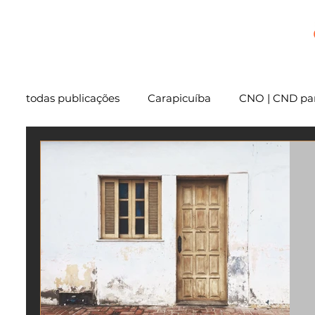
+
todas publicações
Carapicuíba
CNO | CND par
Cartório
São Paulo
Usucapião
Varg
Mentoria
Embu das Artes