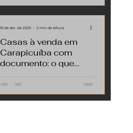
segurança jurídica e valorização do seu
2025
patrimônio, a regularização é para você.
16 de abr. de 2025
2 min de leitura
Casas à venda em
Carapicuíba com
documento: o que
você precisa saber
Regularização de Imóveis em
antes de comprar
Carapicuíba: Tudo o que Você Precisa
Saber para Evitar Dores de Cabeça