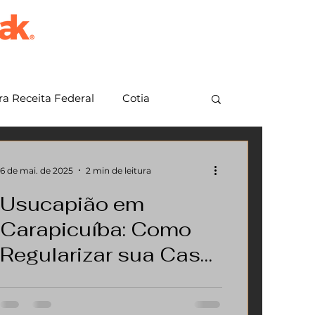
a Receita Federal
Cotia
em Grande Paulista
Jundiaí
6 de mai. de 2025
2 min de leitura
Usucapião em
Carapicuíba: Como
Regularizar sua Casa
e Garantir Segurança
Se você tem um imóvel em
Jurídica Ainda em
Carapicuíba e deseja garantir a