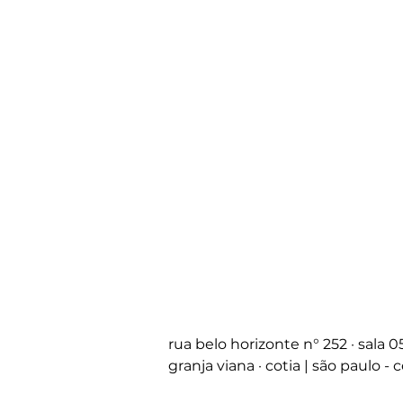
rua belo horizonte
n°
252 · sala 
granja viana · cotia | são paulo -