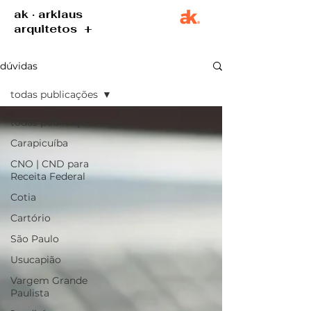
ak · arklaus
arquitetos +
dúvidas
todas publicações
todas publicações
Carapicuíba
CNO | CND para
Receita Federal
Cotia
Cartório
São Paulo
Usucapião
Vargem Grande
Paulista