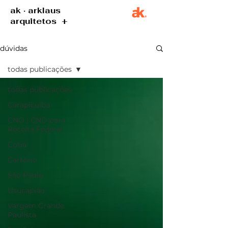
ak · arklaus
arquitetos +
dúvidas
todas publicações
todas publicações
Carapicuíba
CNO | CND para
Receita Federal
Cotia
Cartório
São Paulo
Usucapião
Vargem Grande
Paulista