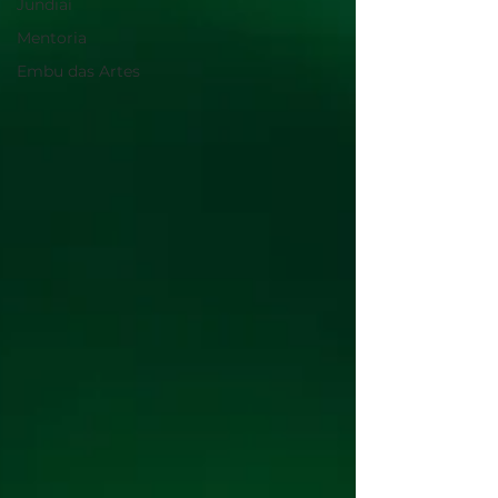
Jundiaí
Mentoria
Embu das Artes