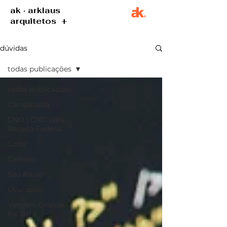
ak · arklaus
arquitetos +
dúvidas
todas publicações
todas publicações
Carapicuíba
CNO | CND para
Receita Federal
Cotia
Cartório
São Paulo
Usucapião
Vargem Grande
Paulista