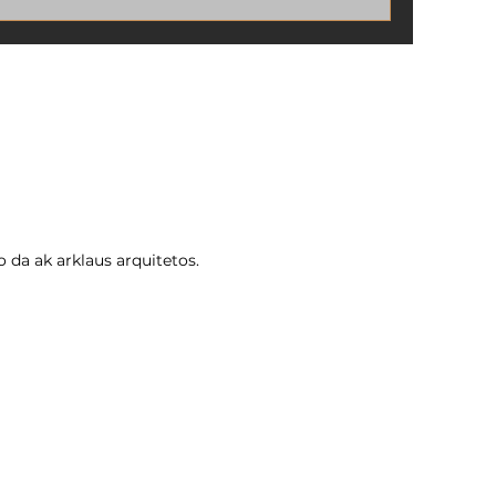
diferenças entre a área real e a área
registrada na matrícula do imóvel?
Esse problema é comum e pode
causar sérios transtornos, como
dificuldade para vender, financiar ou
até mesmo construir no terreno.
 da ak arklaus arquitetos.