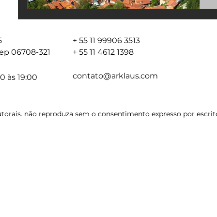
05
+ 55 11 99906 3513
 cep 06708-321
+ 55 11 4612 1398
contato@arklaus.com
0 às 19:00
torais. não reproduza sem o consentimento expresso por escrito