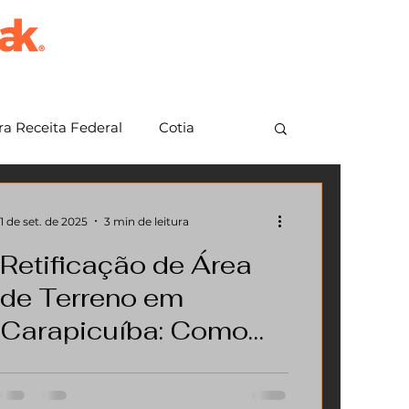
a Receita Federal
Cotia
em Grande Paulista
Jundiaí
1 de set. de 2025
3 min de leitura
Retificação de Área
de Terreno em
Carapicuíba: Como
Regularizar Seu
Você sabia que muitos terrenos em
Imóvel Passo a Passo
Carapicuíba e região apresentam