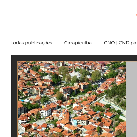
+
todas publicações
Carapicuíba
CNO | CND par
Cartório
São Paulo
Usucapião
Varg
Mentoria
Embu das Artes