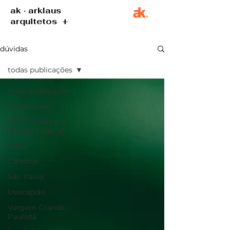
ak · arklaus
arquitetos +
dúvidas
todas publicações
todas publicações
Carapicuíba
CNO | CND para
Receita Federal
Cotia
Cartório
São Paulo
Usucapião
Vargem Grande
Paulista