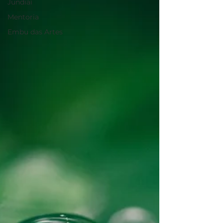
Jundiaí
Mentoria
Embu das Artes