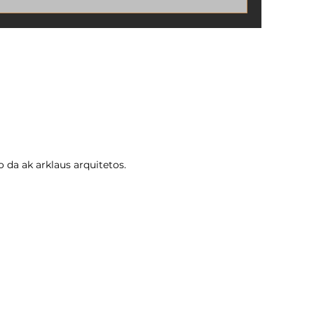
sua obra pronta, mas ainda sem o
arquitetos +
documento oficial que comprova que
tudo foi construído de acordo com as
exigências da Prefeitura.
 da ak arklaus arquitetos.