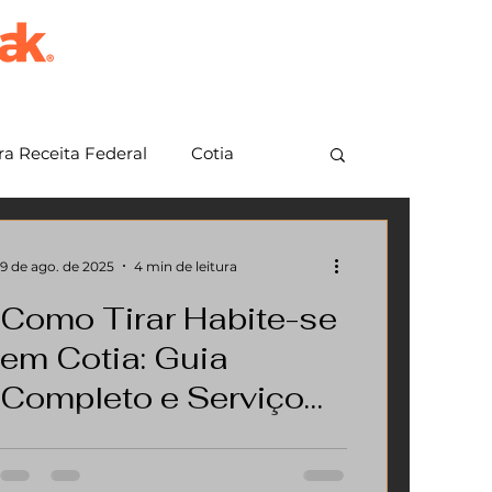
a Receita Federal
Cotia
em Grande Paulista
Jundiaí
9 de ago. de 2025
4 min de leitura
Como Tirar Habite-se
em Cotia: Guia
Completo e Serviço
Especializado com a
Se você pesquisou "como tirar habite-
ak • arklaus
se em Cotia", provavelmente está com