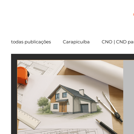
+
todas publicações
Carapicuíba
CNO | CND par
Cartório
São Paulo
Usucapião
Varg
Mentoria
Embu das Artes