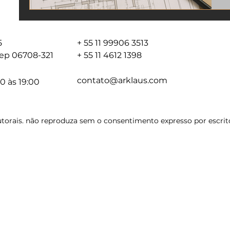
05
+ 55 11 99906 3513
 cep 06708-321
+ 55 11 4612 1398
contato@arklaus.com
0 às 19:00
torais. não reproduza sem o consentimento expresso por escrito