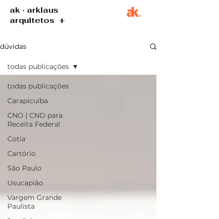
ak · arklaus
arquitetos +
dúvidas
todas publicações
todas publicações
Carapicuíba
CNO | CND para
Receita Federal
Cotia
Cartório
São Paulo
Usucapião
Vargem Grande
Paulista