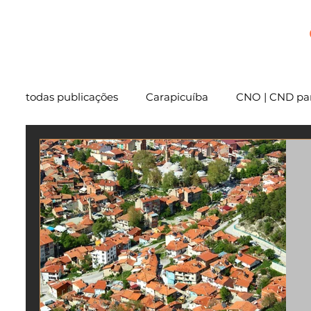
+
todas publicações
Carapicuíba
CNO | CND par
Cartório
São Paulo
Usucapião
Varg
Mentoria
Embu das Artes