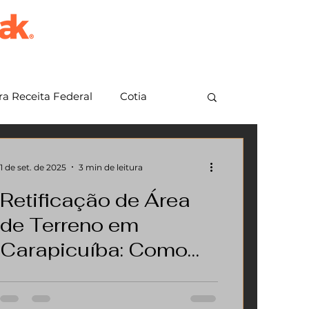
a Receita Federal
Cotia
em Grande Paulista
Jundiaí
1 de set. de 2025
3 min de leitura
Retificação de Área
de Terreno em
Carapicuíba: Como
Regularizar Seu
Você sabia que muitos terrenos em
Imóvel Passo a Passo
Carapicuíba e região apresentam