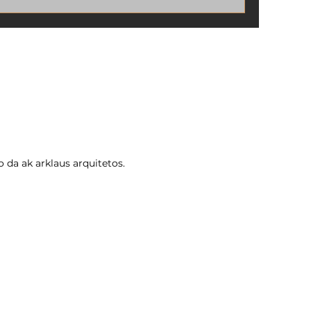
diferenças entre a área real e a área
registrada na matrícula do imóvel?
Esse problema é comum e pode
causar sérios transtornos, como
dificuldade para vender, financiar ou
até mesmo construir no terreno.
 da ak arklaus arquitetos.