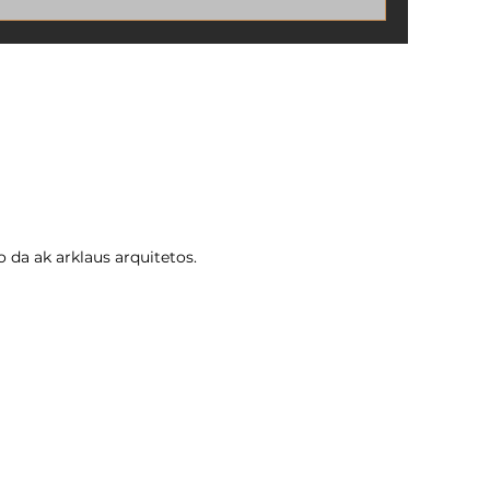
Federal, seu imóvel pode ter: 🔴 Multas
pesadas (até 20% do valor).
 da ak arklaus arquitetos.