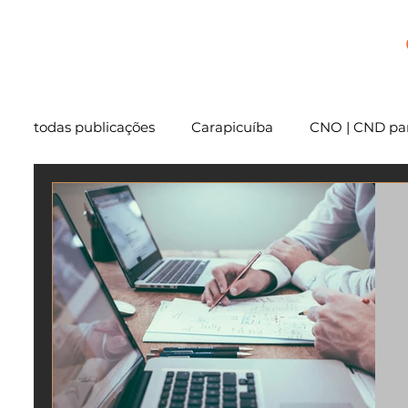
+
todas publicações
Carapicuíba
CNO | CND par
Cartório
São Paulo
Usucapião
Varg
Mentoria
Embu das Artes