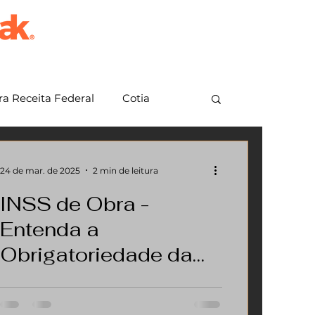
a Receita Federal
Cotia
em Grande Paulista
Jundiaí
24 de mar. de 2025
2 min de leitura
INSS de Obra -
Entenda a
Obrigatoriedade da
CNO, CND e Registro
Se você construiu ou reformou sem
em Cartório.
declarar ao INSS (CNO/CND) e à Receita