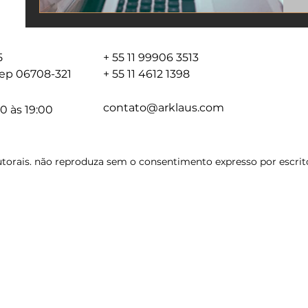
05
+ 55 11 99906 3513
 cep 06708-321
+ 55 11 4612 1398
contato@arklaus.com
0 às 19:00
torais. não reproduza sem o consentimento expresso por escrito