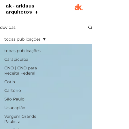
ak · arklaus
arquitetos +
dúvidas
todas publicações
todas publicações
Carapicuíba
CNO | CND para
Receita Federal
Cotia
Cartório
São Paulo
Usucapião
Vargem Grande
Paulista