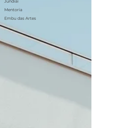
Jundiaí
Mentoria
Embu das Artes