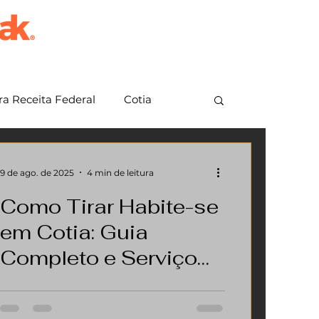
a Receita Federal
Cotia
em Grande Paulista
Jundiaí
9 de ago. de 2025
4 min de leitura
Como Tirar Habite-se
em Cotia: Guia
Completo e Serviço
Especializado com a
Se você pesquisou "como tirar habite-
ak • arklaus
se em Cotia", provavelmente está com