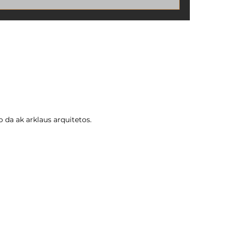
sua obra pronta, mas ainda sem o
arquitetos +
documento oficial que comprova que
tudo foi construído de acordo com as
exigências da Prefeitura.
 da ak arklaus arquitetos.