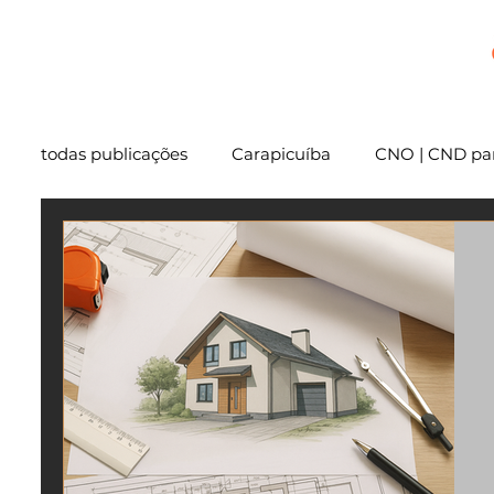
+
todas publicações
Carapicuíba
CNO | CND par
Cartório
São Paulo
Usucapião
Varg
Mentoria
Embu das Artes