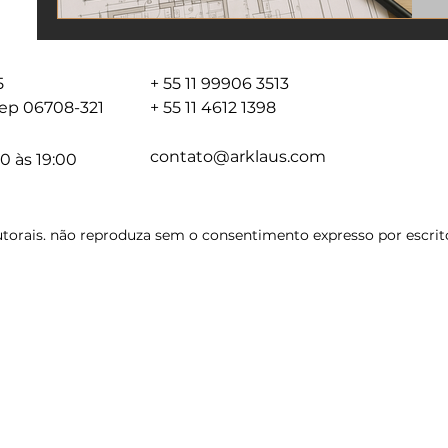
05
+ 55 11 99906 3513
 cep 06708-321
+ 55 11 4612 1398
contato@arklaus.com
0 às 19:00
torais. não reproduza sem o consentimento expresso por escrito