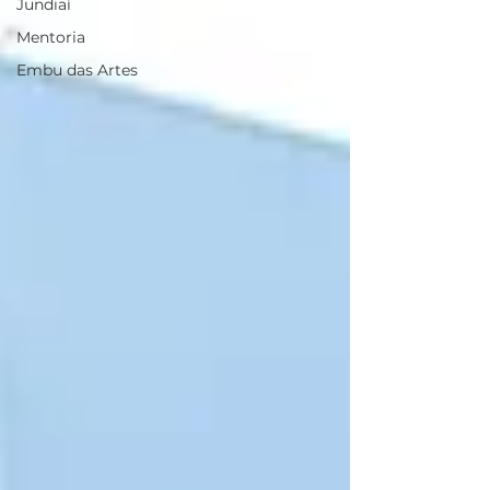
Jundiaí
Mentoria
Embu das Artes