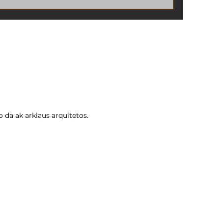
Cotia. A regularização garante
segurança jurídica, valorização
patrimonial e facilita qualquer
transação imobiliária. Quem opta por
um Imóveis à Venda Regularizado evita
problemas com cartórios, bancos e até
ações judiciais.
 da ak arklaus arquitetos.