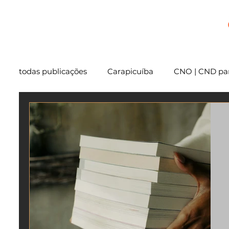
+
todas publicações
Carapicuíba
CNO | CND par
Cartório
São Paulo
Usucapião
Varg
Mentoria
Embu das Artes