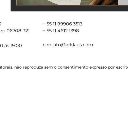
05
+ 55 11 99906 3513
 cep 06708-321
+ 55 11 4612 1398
contato@arklaus.com
0 às 19:00
torais. não reproduza sem o consentimento expresso por escrito