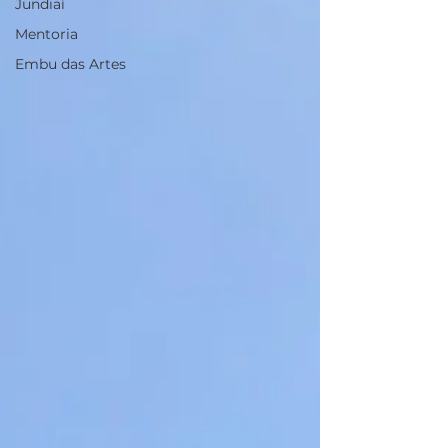
Jundiaí
Mentoria
Embu das Artes