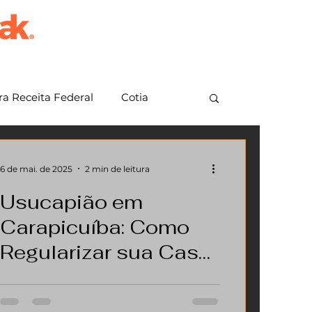
a Receita Federal
Cotia
em Grande Paulista
Jundiaí
6 de mai. de 2025
2 min de leitura
Usucapião em
Carapicuíba: Como
Regularizar sua Casa
e Garantir Segurança
Se você tem um imóvel em
Jurídica Ainda em
Carapicuíba e deseja garantir a