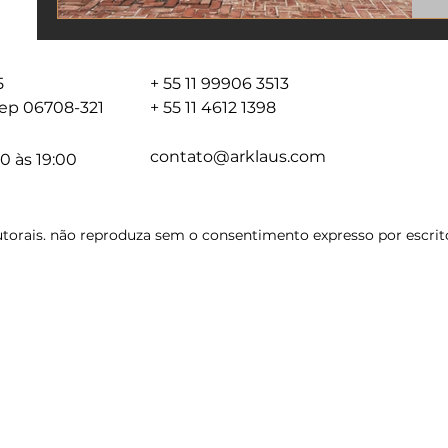
05
+ 55 11 99906 3513
 cep 06708-321
+ 55 11 4612 1398
contato@arklaus.com
0 às 19:00
torais. não reproduza sem o consentimento expresso por escrito