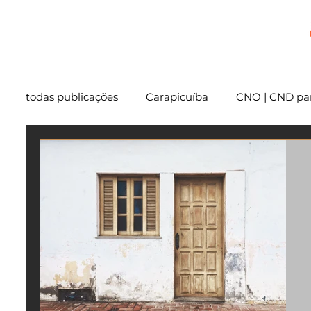
+
todas publicações
Carapicuíba
CNO | CND par
Cartório
São Paulo
Usucapião
Varg
Mentoria
Embu das Artes