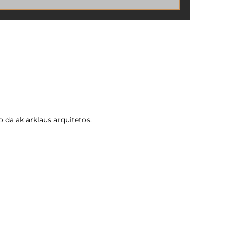
segurança jurídica e valorização do seu
2025
patrimônio, a regularização é para você.
 da ak arklaus arquitetos.