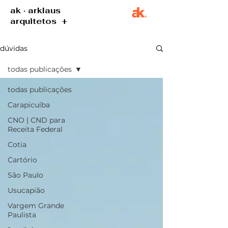
ak · arklaus
arquitetos +
dúvidas
todas publicações
todas publicações
Carapicuíba
CNO | CND para
Receita Federal
Cotia
Cartório
São Paulo
Usucapião
Vargem Grande
Paulista