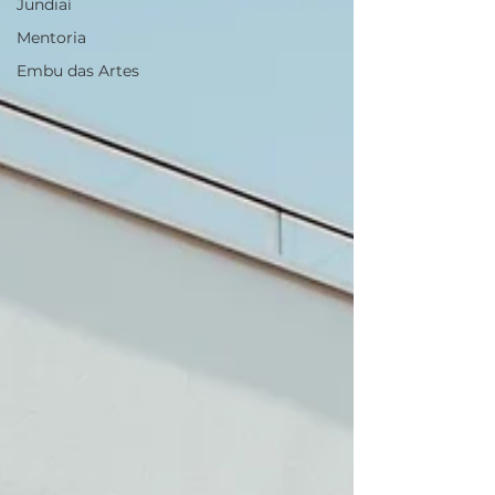
Jundiaí
Mentoria
Embu das Artes