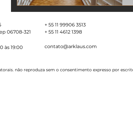
05
+ 55 11 99906 3513
 cep 06708-321
+ 55 11 4612 1398
contato@arklaus.com
0 às 19:00
torais. não reproduza sem o consentimento expresso por escrito