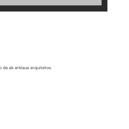
garantir a segurança jurídica e valorizar
o patrimônio.
 da ak arklaus arquitetos.