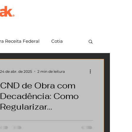
a Receita Federal
Cotia
em Grande Paulista
Jundiaí
24 de abr. de 2025
2 min de leitura
CND de Obra com
Decadência: Como
Regularizar
Construções Antigas
A regularização de imóveis em São
e Evitar Multas em SP
Paulo é um processo essencial para