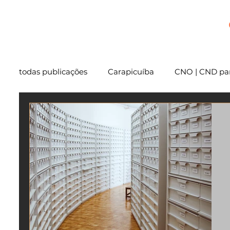
+
todas publicações
Carapicuíba
CNO | CND par
Cartório
São Paulo
Usucapião
Varg
Mentoria
Embu das Artes