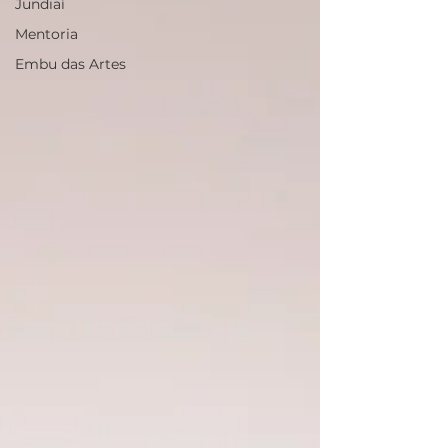
Jundiaí
Mentoria
Embu das Artes