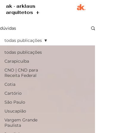
ak · arklaus
arquitetos +
dúvidas
todas publicações
todas publicações
Carapicuíba
CNO | CND para
Receita Federal
Cotia
Cartório
São Paulo
Usucapião
Vargem Grande
Paulista