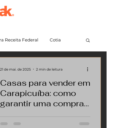
a Receita Federal
Cotia
em Grande Paulista
Jundiaí
21 de mai. de 2025
2 min de leitura
Casas para vender em
Carapicuíba: como
garantir uma compra
segura e com a
Se você está procurando casas para
documentação
vender em Carapicuíba, seja como