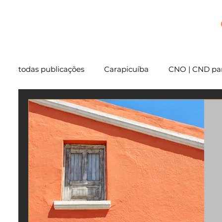
+
todas publicações
Carapicuíba
CNO | CND par
Cartório
São Paulo
Usucapião
Varg
Mentoria
Embu das Artes