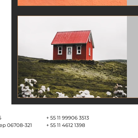
05
+ 55 11 99906 3513
 cep 06708-321
+ 55 11 4612 1398