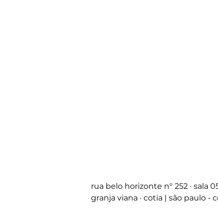
rua belo horizonte
n°
252 · sala 
granja viana · cotia | são paulo -