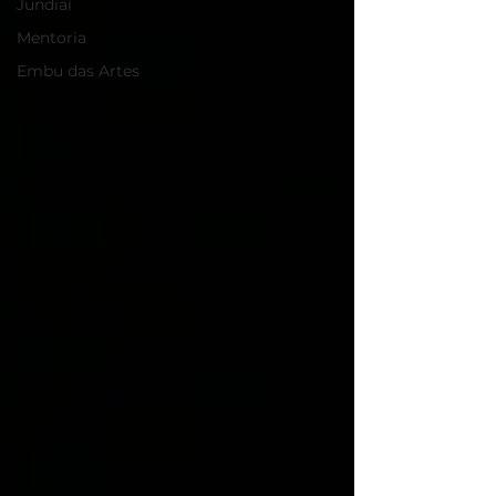
Jundiaí
Mentoria
Embu das Artes