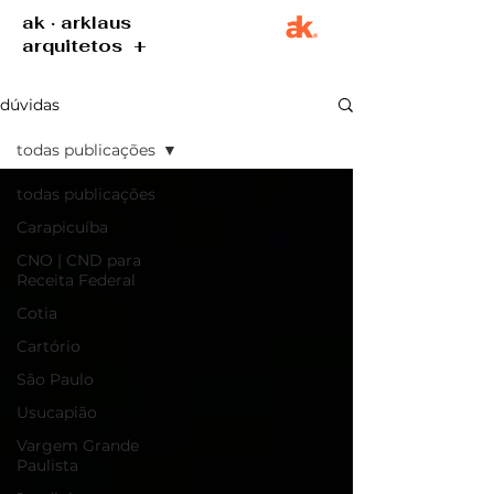
ak · arklaus
arquitetos +
dúvidas
todas publicações
todas publicações
Carapicuíba
CNO | CND para
Receita Federal
Cotia
Cartório
São Paulo
Usucapião
Vargem Grande
Paulista