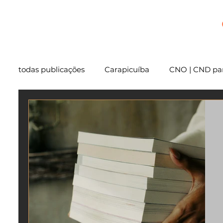
+
todas publicações
Carapicuíba
CNO | CND par
Cartório
São Paulo
Usucapião
Varg
Mentoria
Embu das Artes