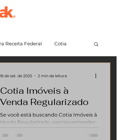
a Receita Federal
Cotia
em Grande Paulista
Jundiaí
16 de set. de 2025
2 min de leitura
Cotia Imóveis à
Venda Regularizado
Se você está buscando Cotia Imóveis à
Venda Regularizado, precisa entender
a importância de comprar ou vender
um imóvel totalmente regularizado em