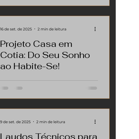
Cotia. A regularização garante
segurança jurídica, valorização
patrimonial e facilita qualquer
transação imobiliária. Quem opta por
16 de set. de 2025
2 min de leitura
um Imóveis à Venda Regularizado evita
Projeto Casa em
problemas com cartórios, bancos e até
ações judiciais.
Cotia: Do Seu Sonho
ao Habite-Se!
Sonhou em construir sua Casa em
Cotia? Com a ak • arklaus arquitetos +
transforme seu sonho em projeto e seu
projeto em realidade, com aprovação
garantida na Prefeitura de Cotia.
9 de set. de 2025
2 min de leitura
Laudos Técnicos para