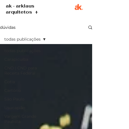
ak · arklaus
arquitetos +
dúvidas
todas publicações
todas publicações
Carapicuíba
CNO | CND para
Receita Federal
Cotia
Cartório
São Paulo
Usucapião
Vargem Grande
Paulista