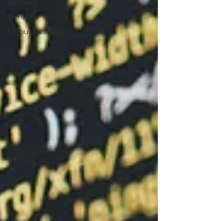
Jundiaí
Mentoria
Embu das Artes