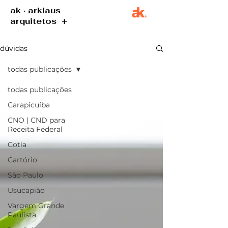
ak · arklaus
arquitetos +
dúvidas
todas publicações
todas publicações
Carapicuíba
CNO | CND para
Receita Federal
Cotia
Cartório
São Paulo
Usucapião
Vargem Grande
Paulista