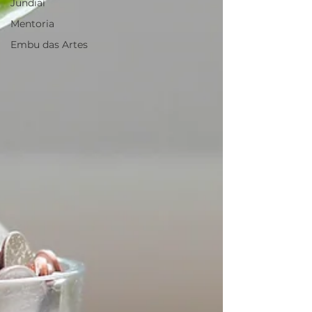
Jundiaí
Mentoria
Embu das Artes