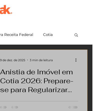
a Receita Federal
Cotia
em Grande Paulista
Jundiaí
9 de dez. de 2025
3 min de leitura
Anistia de Imóvel em
Cotia 2026: Prepare-
se para Regularizar
Sua Construção
Para 2026, a tão aguardada Anistia de
Agora!#anistiacotia20
Imóvel em Cotia ainda não tem uma