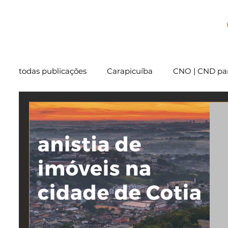
+
todas publicações
Carapicuíba
CNO | CND par
Cartório
São Paulo
Usucapião
Varg
Mentoria
Embu das Artes