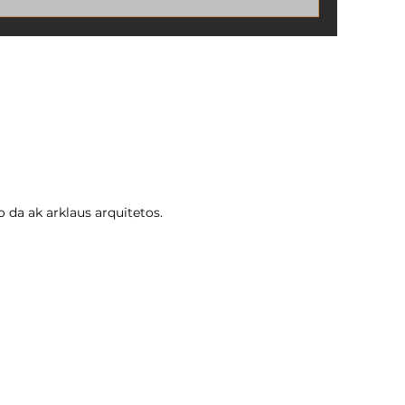
data definida, mas já é hora de
26
começar a se preparar! Regularizar
 da ak arklaus arquitetos.