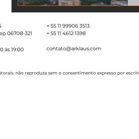
05
+ 55 11 99906 3513
 cep 06708-321
+ 55 11 4612 1398
contato@arklaus.com
0 às 19:00
torais. não reproduza sem o consentimento expresso por escrito