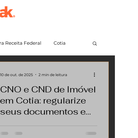
a Receita Federal
Cotia
em Grande Paulista
Jundiaí
10 de out. de 2025
2 min de leitura
CNO e CND de Imóvel
em Cotia: regularize
seus documentos em
até 1 dia útil
Antes de qualquer regularização ou
escritura, é essencial garantir que o seu