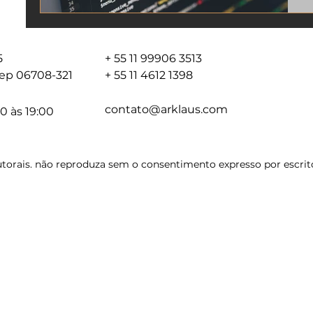
05
+ 55 11 99906 3513
 cep 06708-321
+ 55 11 4612 1398
contato@arklaus.com
0 às 19:00
torais. não reproduza sem o consentimento expresso por escrito