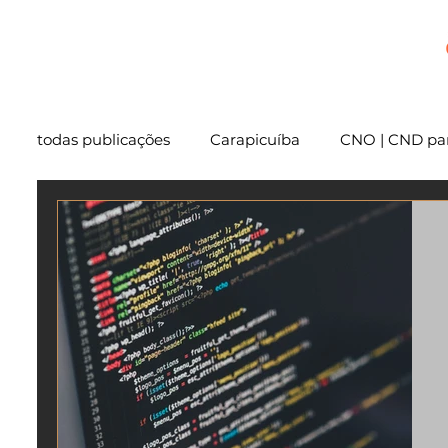
+
todas publicações
Carapicuíba
CNO | CND par
Cartório
São Paulo
Usucapião
Varg
Mentoria
Embu das Artes