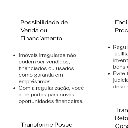
Possibilidade de
Faci
Venda ou
Proc
Financiamento
Regul
facil
Imóveis irregulares não
invent
podem ser vendidos,
bens 
financiados ou usados
Evite
como garantia em
judici
empréstimos.
desne
Com a regularização, você
abre portas para novas
oportunidades financeiras.
Tran
Ref
Transforme Posse
Con