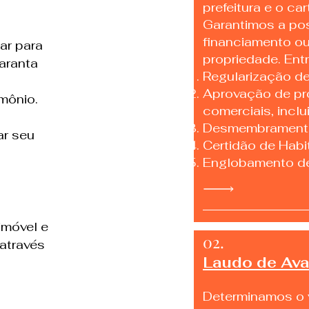
prefeitura e o car
Garantimos a pos
financiamento ou
ar para
propriedade. Ent
aranta
Regularização de
Aprovação de pro
ônio. ​
comerciais, inclu
Desmembramento
ar seu
Certidão de Habi
Englobamento de
imóvel e
02.
através
Laudo de Ava
Determinamos o v