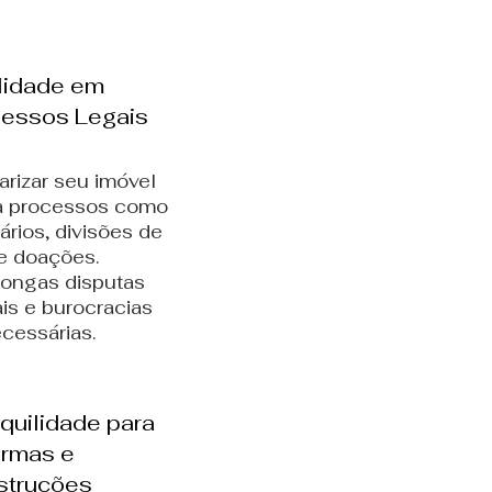
lidade em
essos Legais
arizar seu imóvel
ita processos como
ários, divisões de
e doações.
 longas disputas
ais e burocracias
cessárias.
quilidade para
ormas e
struções