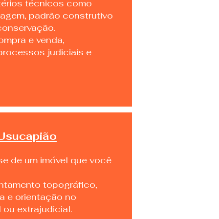
térios técnicos como
ragem, padrão construtivo
conservação.
ompra e venda,
processos judiciais e
 Usucapião
se de um imóvel que você
ntamento topográfico,
a e orientação no
 ou extrajudicial.