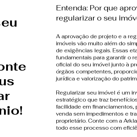
Entenda: Por que apro
regularizar o seu imóv
seu
A aprovação de projeto e a reg
imóveis vão muito além do si
e
de exigências legais. Essas et
fundamentais para garantir o 
onte
oficial do seu imóvel junto à p
órgãos competentes, proporc
us
jurídica e valorização do patrim
ar
Regularizar seu imóvel é um i
estratégico que traz benefíci
nio!
facilidade em financiamentos, 
venda sem impedimentos e tran
proprietário. Conte com a Arkl
todo esse processo com eficiê