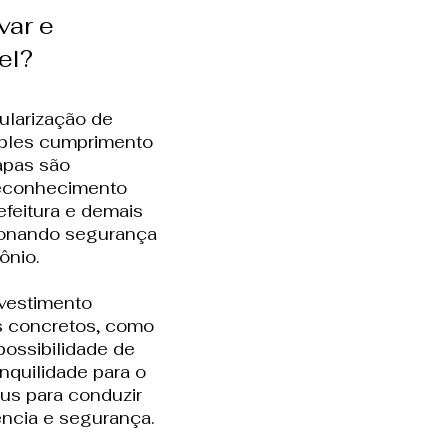
var e
el?
ularização de
mples cumprimento
apas são
reconhecimento
refeitura e demais
ionando segurança
ônio.
nvestimento
os concretos, como
possibilidade de
quilidade para o
aus para conduzir
ncia e segurança.