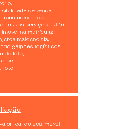
tório.
sibilidade de venda,
 transferência de
re nossos serviços estão:​
 imóvel na matrícula;
jetos residenciais,
indo galpões logísticos.
 de lote;
te-se;
 lote.
liação
alor real do seu imóvel