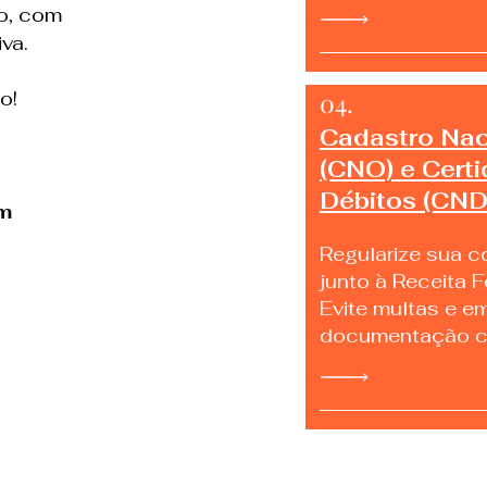
o, com
iva.
to!
04.
Cadastro Nac
(CNO) e Cert
Débitos (CND
m
Regularize sua c
junto à Receita F
Evite multas e 
documentação co