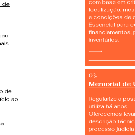
com base em cri
s de
localização, met
e condições de 
Essencial para c
financiamentos, 
ção,
inventários.
ais
03.
Memorial de
o de
Regularize a pos
nício ao
utiliza há anos.
Oferecemos leva
descrição técnic
ta
processo judicial