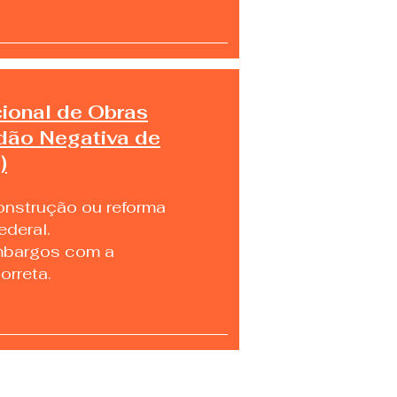
ional de Obras
idão Negativa de
)
onstrução ou reforma
ederal.
embargos com a
rreta.