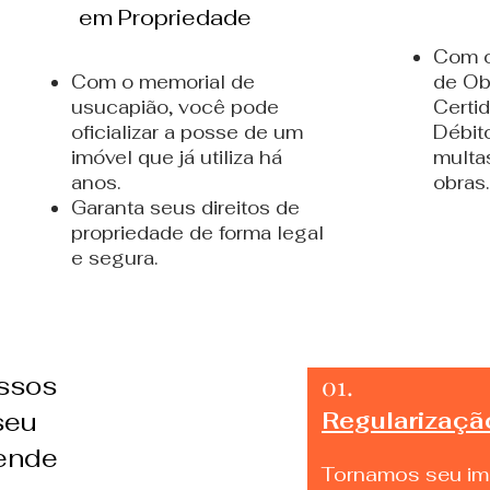
em Propriedade
Com o
Com o memorial de
de Ob
usucapião, você pode
Certi
oficializar a posse de um
Débit
imóvel que já utiliza há
multa
anos.
obras.
Garanta seus direitos de
propriedade de forma legal
e segura.
ssos
01.
seu
Regularizaçã
ende
Tornamos seu imó