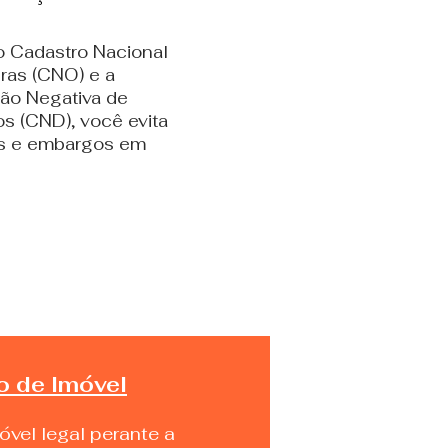
 Cadastro Nacional
ras (CNO) e a
dão Negativa de
os (CND), você evita
s e embargos em
o de Imóvel
vel legal perante a